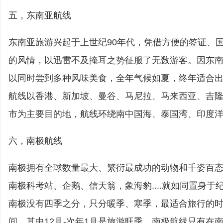
五，东南亚航线
东南亚旅游兴起于上世纪90年代，凭借方便的签证、
的风情，以迅雷不及掩耳之势征服了无数游客。因东
以同时尝到多种风味美食，全年气候如夏，终年适合
航线以香港、新加坡、曼谷、马尼拉、马来西亚、吉
市为主要目的地，航线环绕南中国海、泰国湾、印度
六，南极航线
南极拥有全球数量最大、繁衍最成功的动物和千姿百
南极科考站、企鹅、信天翁，象海豹....就如同置身
南极没有四季之分，只分暖季、寒季，最适合旅行的时间
间。其中12月-次年1月是旅游旺季。南极航线只有在南