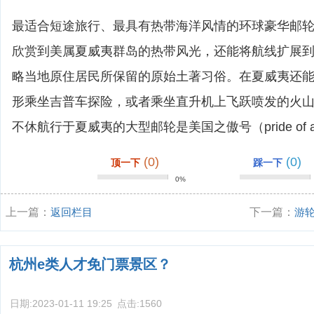
最适合短途旅行、最具有热带海洋风情的环球豪华邮
欣赏到美属夏威夷群岛的热带风光，还能将航线扩展
略当地原住居民所保留的原始土著习俗。在夏威夷还
形乘坐吉普车探险，或者乘坐直升机上飞跃喷发的火
不休航行于夏威夷的大型邮轮是美国之傲号（pride of am
(0)
(0)
顶一下
踩一下
0%
上一篇：
返回栏目
下一篇：
游
略？
杭州e类人才免门票景区？
日期:
2023-01-11 19:25
点击:
1560