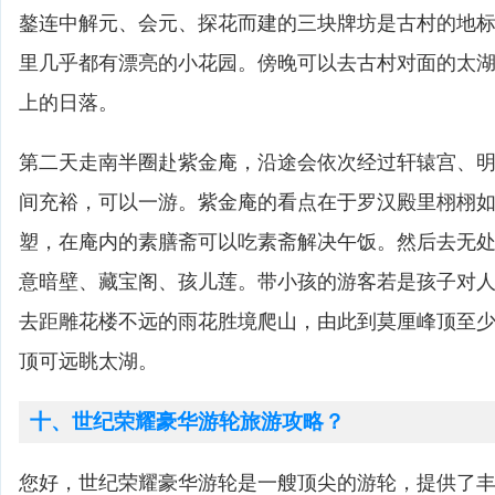
鏊连中解元、会元、探花而建的三块牌坊是古村的地
里几乎都有漂亮的小花园。傍晚可以去古村对面的太
上的日落。
第二天走南半圈赴紫金庵，沿途会依次经过轩辕宫、
间充裕，可以一游。紫金庵的看点在于罗汉殿里栩栩
塑，在庵内的素膳斋可以吃素斋解决午饭。然后去无
意暗壁、藏宝阁、孩儿莲。带小孩的游客若是孩子对
去距雕花楼不远的雨花胜境爬山，由此到莫厘峰顶至少
顶可远眺太湖。
十、世纪荣耀豪华游轮旅游攻略？
您好，世纪荣耀豪华游轮是一艘顶尖的游轮，提供了