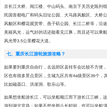
京长江大桥、阅江楼、中山码头、南京下关历史陈列
民国首都电厂和码头旧址公园、大马路风貌区、大桥
风貌区和樱花观赏带、燕子矶公园、长江二桥等，沿途
美丽风光，运气好的话还能看见江豚，而且还可以乘
风光带3.5公里樱花大道。
七、重庆长江游轮旅游攻略？
如果要到重庆自由行，去远郊区县转车会比较不方便
区也有很多景点景区，主城九区共有4a级景区36个，
比如磁器口、洪崖洞、歌乐山等。
如果想坐船游长江，可以坐船顺江而下游长江三峡，这
游到湖北宜昌；如果不想坐那么长时间，也可以坐船“