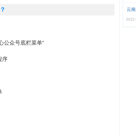
？
云南
2022-
中心公众号底栏菜单”
程序
单