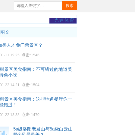
搜索
光速体育
门图文
e类人才免门票景区？
点击:
01-11 19:25
1546
树景区美食指南：不可错过的地道美
特色小吃
点击:
01-22 14:21
1504
树景区美食指南：这些地道餐厅你一
能错过！
点击:
01-22 13:38
1470
5a级洛阳老君山与5a级白云山
哪个风景最美？