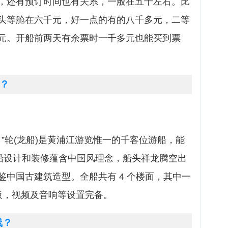
，还有预订时间也有关系，一般在五千左右。比
头等舱在六千元，好一点的有的八千多元，二等
元。开船前两天有余票时一千多元也能买到票
？
 ”轮(龙船)是黄浦江游览惟一的千客位游船，能
全船设计和装修蕴含中国风理念，船头祥龙腾空出
中国古建筑造型。全船共有 4 个楼面，其中一
板，视频及音响等设置完备。
线？