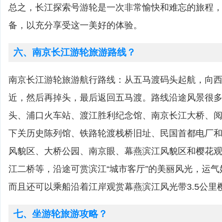
总之，长江探索号游轮是一次非常愉快和难忘的旅程
备，以充分享受这一美好的体验。
六、南京长江游轮旅游路线？
南京长江游轮旅游航行路线：从五马渡码头起航，向
近，然后再掉头，最后返回五马渡。路线沿途风景很
头、浦口火车站、渡江胜利纪念馆、南京长江大桥、
下关历史陈列馆、铁路轮渡栈桥旧址、民国首都电厂
风貌区、大桥公园、南京眼、幕燕滨江风貌区和樱花
江二桥等，沿途可赏滨江“城市客厅”的美丽风光，运
而且还可以乘船沿着江岸观赏幕燕滨江风光带3.5公里
七、坐游轮旅游攻略？