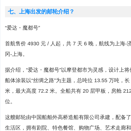
七、上海出发的邮轮介绍？
“爱达・魔都号”
首航售价 4930 元 / 人起，共 7 天 6 晚，航线为上
冈-上海。
据介绍，“爱达・魔都号”以摩登都市为灵感，设计上
船体涂装以“丝绸之路”为主题，总吨位 13.55 万吨，长 32
米，最大高度 72.2 米。全船共有 20 层甲板，房舱 212
位。
这艘邮轮由中国船舶外高桥造船有限公司承建，配备了高
生活区，拥有剧院、特色餐馆、购物广场、艺术走廊