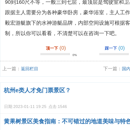
90到160尺不等，一般三到七层，最顶层是驾驶室和
跟据主人需要分为各种豪华卧房，豪华浴室，主人工
毅宏游艇旗下的水神游艇品牌，内部空间设施可根据客户
制，所以你可以看看，不清楚可以在咨询一下吧。
(0)
(0)
顶一下
踩一下
0%
上一篇：
返回栏目
下一篇：
国
杭州e类人才免门票景区？
日期:
2023-01-11 19:25
点击:
1546
黄果树景区美食指南：不可错过的地道美味与特