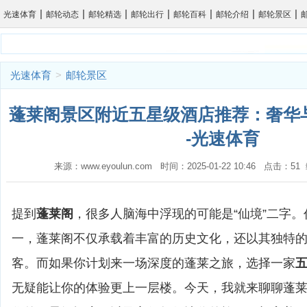
|
|
|
|
|
|
|
光速体育
邮轮动态
邮轮精选
邮轮出行
邮轮百科
邮轮介绍
邮轮景区
光速体育
>
邮轮景区
蓬莱阁景区附近五星级酒店推荐：奢华
-光速体育
来源：www.eyoulun.com 时间：2025-01-22 10:46 点击：5
提到
蓬莱阁
，很多人脑海中浮现的可能是“仙境”二字
一，蓬莱阁不仅承载着丰富的历史文化，还以其独特
客。而如果你计划来一场深度的蓬莱之旅，选择一家
无疑能让你的体验更上一层楼。今天，我就来聊聊蓬