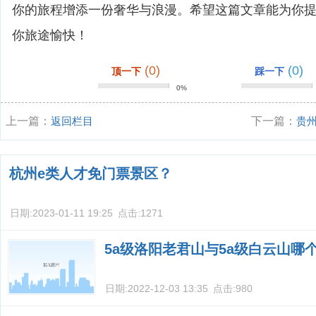
你的旅程增添一份奢华与浪漫。希望这篇文章能为你
你旅途愉快！
(0)
(0)
顶一下
踩一下
0%
上一篇：
返回栏目
下一篇：
贵
线、游玩建议
杭州e类人才免门票景区？
日期:
2023-01-11 19:25
点击:
1271
5a级洛阳老君山与5a级白云山哪
日期:
2022-12-03 13:35
点击:
980