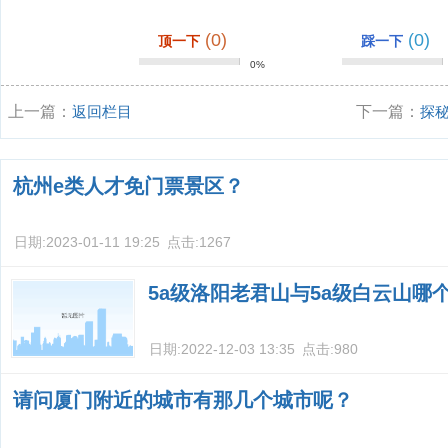
(0)
(0)
顶一下
踩一下
0%
上一篇：
返回栏目
下一篇：
探
人文的完美交
杭州e类人才免门票景区？
日期:
2023-01-11 19:25
点击:
1267
5a级洛阳老君山与5a级白云山哪
日期:
2022-12-03 13:35
点击:
980
请问厦门附近的城市有那几个城市呢？