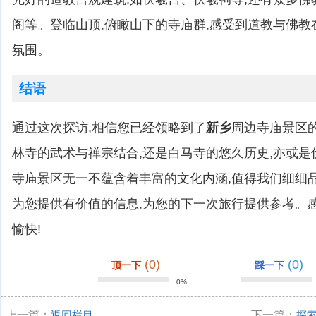
阁等。登临山顶,俯瞰山下的寺庙群,感受到道教与佛
氛围。
结语
通过这次探访,相信您已经领略到了
新乡
周边寺庙景区
林寺的武术与禅宗结合,还是白马寺的悠久历史,亦或是
寺庙景区无一不蕴含着丰富的文化内涵,值得我们细细
为您提供有价值的信息,为您的下一次旅行提供参考。
愉快!
(0)
(0)
顶一下
踩一下
0%
上一篇：
返回栏目
下一篇：
探