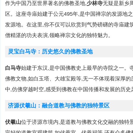
作为中国乃至世界著名的佛教圣地,
少林寺
无疑是新乡
区。这座寺庙始建于公元495年,是中国禅宗的发源地
发源地。在这里,你不仅可以欣赏到气势磅礴的寺庙建
僧精湛的功夫表演,领略禅宗文化的独特魅力。
灵宝白马寺：历史悠久的佛教圣地
白马寺
始建于东汉,是中国佛教史上最早的寺院之一。
佛教文物,如白玉塔、大雄宝殿等,无一不体现着深厚
中,仿佛穿越时空,感受到佛教在中国传播和发展的历史
济源伏羲山：融合道教与佛教的独特景区
伏羲山
位于济源市境内,是道教与佛教文化交融的独特
完好的道教宫观建筑,如伏羲宫、伏羲祠等,还有众多佛