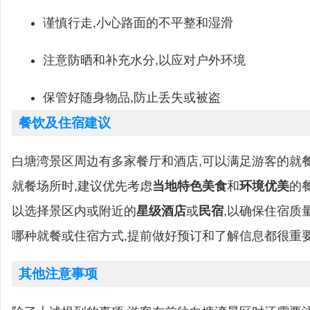
谨慎行走,小心路面的不平整和湿滑
注意防晒和补充水分,以应对户外环境
保管好随身物品,防止丢失或被盗
餐饮及住宿建议
白塘湾景区周边有多家餐厅和酒店,可以满足游客的就
就餐场所时,建议优先考虑
当地特色美食
和
环境优美
的
以选择景区内或附近的
星级酒店
或
民宿
,以确保住宿质
哪种就餐或住宿方式,提前做好预订和了解信息都很重
其他注意事项