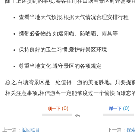
除了上述提到的事项,游客在前往白塘湾景区时还需要注
查看当地天气预报,根据天气情况合理安排行程
携带必备物品,如遮阳帽、防晒霜、雨具等
保持良好的卫生习惯,爱护好景区环境
尊重当地文化,遵守景区的各项规定
总之,白塘湾景区是一处值得一游的美丽胜地。只要提
相关注意事项,相信游客一定能够度过一个愉快而难忘
(0)
(0)
顶一下
踩一下
0%
上一篇：
返回栏目
下一篇：
探