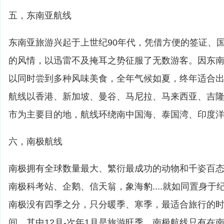
五，东南亚航线
东南亚旅游兴起于上世纪90年代，凭借方便的签证、
的风情，以迅雷不及掩耳之势征服了无数游客。因东
以同时尝到多种风味美食，全年气候如夏，终年适合
航线以香港、新加坡、曼谷、马尼拉、马来西亚、吉
市为主要目的地，航线环绕南中国海、泰国湾、印度
六，南极航线
南极拥有全球数量最大、繁衍最成功的动物和千姿百
南极科考站、企鹅、信天翁，象海豹....就如同置身
南极没有四季之分，只分暖季、寒季，最适合旅行的时间
间。其中12月-次年1月是旅游旺季。南极航线只有在南