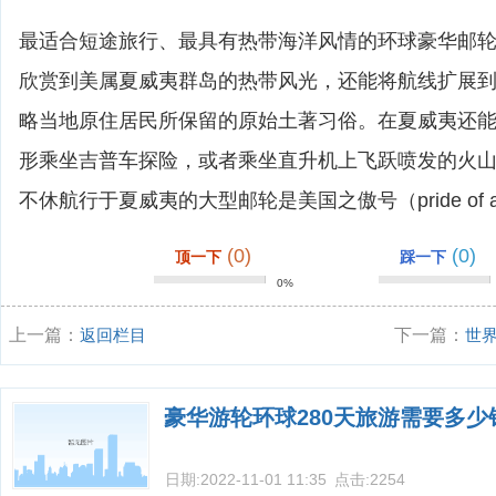
最适合短途旅行、最具有热带海洋风情的环球豪华邮
欣赏到美属夏威夷群岛的热带风光，还能将航线扩展
略当地原住居民所保留的原始土著习俗。在夏威夷还
形乘坐吉普车探险，或者乘坐直升机上飞跃喷发的火
不休航行于夏威夷的大型邮轮是美国之傲号（pride of am
(0)
(0)
顶一下
踩一下
0%
上一篇：
返回栏目
下一篇：
世
豪华游轮环球280天旅游需要多少
日期:
2022-11-01 11:35
点击:
2254