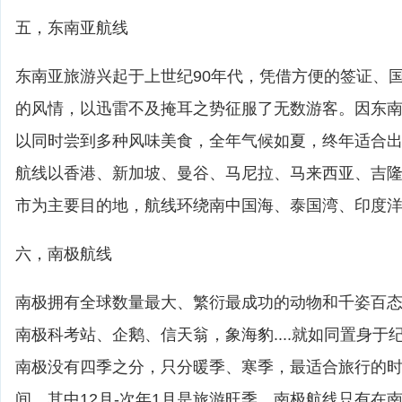
五，东南亚航线
东南亚旅游兴起于上世纪90年代，凭借方便的签证、
的风情，以迅雷不及掩耳之势征服了无数游客。因东
以同时尝到多种风味美食，全年气候如夏，终年适合
航线以香港、新加坡、曼谷、马尼拉、马来西亚、吉
市为主要目的地，航线环绕南中国海、泰国湾、印度
六，南极航线
南极拥有全球数量最大、繁衍最成功的动物和千姿百
南极科考站、企鹅、信天翁，象海豹....就如同置身
南极没有四季之分，只分暖季、寒季，最适合旅行的时间
间。其中12月-次年1月是旅游旺季。南极航线只有在南