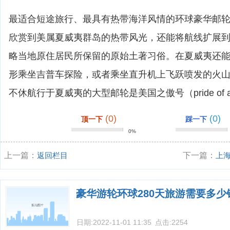
最适合短途旅行、最具有热带海洋风情的环球豪华邮
欣赏到美属夏威夷群岛的热带风光，还能将航线扩展
略当地原住居民所保留的原始土著习俗。在夏威夷还
形乘坐吉普车探险，或者乘坐直升机上飞跃喷发的火
不休航行于夏威夷的大型邮轮是美国之傲号（pride of am
(0)
(0)
顶一下
踩一下
0%
上一篇：
返回栏目
下一篇：
上
豪华游轮环球280天旅游需要多少
日期:
2022-11-01 11:35
点击:
2254