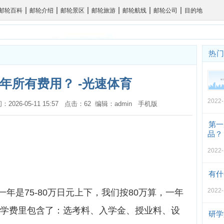
|
|
|
|
|
|
邮轮百科
邮轮介绍
邮轮景区
邮轮旅游
邮轮航线
邮轮公司
目的地
热
年所有费用？ -光速体育
2022-
间：2026-05-11 15:57 点击：62 编辑：admin
手机版
第一
品？
2022-
有什
2022-
是75-80万日元上下，我们按80万算，一年
这个学费里包含了：选考料、入学金、授业料、设
研学