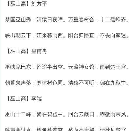
【巫山高】刘方平
楚国巫山秀，清猿日夜啼。万重春树合，十二碧峰齐
峡出朝云下，江来暮雨西。阳台归路直，不畏向家迷
【巫山高】皇甫冉
巫峡见巴东，迢迢半出空。云藏神女馆，雨到楚王宫
朝暮泉声落，寒暄树色同。清猿不可听，偏在九秋中
【巫山高】李端
巫山十二峰，皆在碧虚中。回合云藏日，霏微雨带风
猿声寒过水，树色暮连空。愁向高唐望，清秋见楚宫