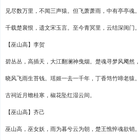
见尽数万里，不闻三声猿。但飞萧萧雨，中有亭亭魂
千载楚襄恨，遗文宋玉言。至今青冥里，云结深闺门
【巫山高】李贺
碧丛丛，高插天，大江翻澜神曳烟。楚魂寻梦风飔然
晓风飞雨生苔钱。瑶姬一去一千年，丁香筇竹啼老猿
古祠近月蟾桂寒，椒花坠红湿云间。
【巫山高】齐己
巫山高，巫女妖，雨为暮兮云为朝，楚王憔悴魂欲销