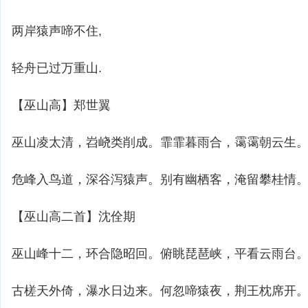
两岸猿声啼不住,
轻舟已过万重山.
【巫山高】郑世翼
巫山凌太清，岧峣类削成。霏霏暮雨合，霭霭朝云生
危峰入鸟道，深谷泻猿声。别有幽栖客，淹留攀桂情
【巫山高二首】沈佺期
巫山峰十二，环合隐昭回。俯眺琵琶峡，平看云雨台
古槎天外倚，瀑水日边来。何忽啼猿夜，荆王枕席开