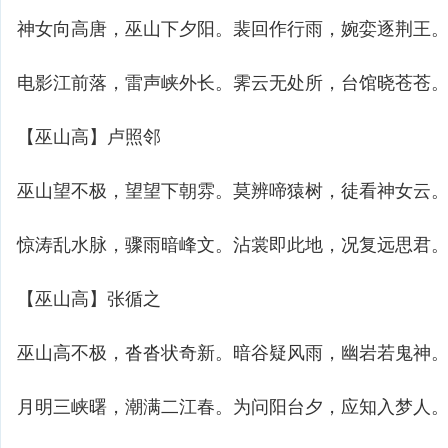
神女向高唐，巫山下夕阳。裴回作行雨，婉娈逐荆王
电影江前落，雷声峡外长。霁云无处所，台馆晓苍苍
【巫山高】卢照邻
巫山望不极，望望下朝雰。莫辨啼猿树，徒看神女云
惊涛乱水脉，骤雨暗峰文。沾裳即此地，况复远思君
【巫山高】张循之
巫山高不极，沓沓状奇新。暗谷疑风雨，幽岩若鬼神
月明三峡曙，潮满二江春。为问阳台夕，应知入梦人