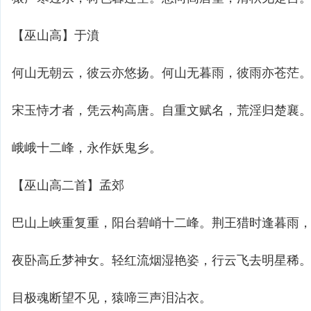
【巫山高】于濆
何山无朝云，彼云亦悠扬。何山无暮雨，彼雨亦苍茫
宋玉恃才者，凭云构高唐。自重文赋名，荒淫归楚襄
峨峨十二峰，永作妖鬼乡。
【巫山高二首】孟郊
巴山上峡重复重，阳台碧峭十二峰。荆王猎时逢暮雨
夜卧高丘梦神女。轻红流烟湿艳姿，行云飞去明星稀
目极魂断望不见，猿啼三声泪沾衣。