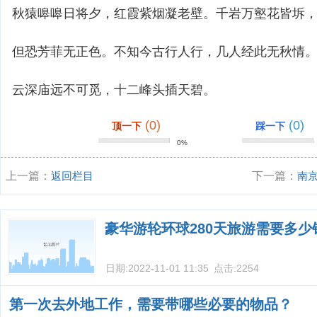
秋猿嗥嗥日将夕，红霞紫烟凝老壁。千岩万壑花皆坼
但恐芳菲无正色。不知今古行人行，几人经此无秋情
云深庙远不可觅，十二峰头插天碧。
(0)
(0)
顶一下
踩一下
0%
上一篇：
返回栏目
下一篇：
南
去日本大概多
豪华游轮环球280天旅游需要多少
日期:
2022-11-01 11:35
点击:
2254
第一次去外地工作，需要带哪些必要的物品？