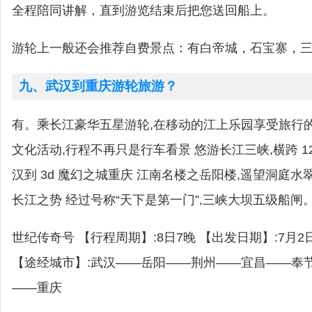
全程陪同讲解，直到游览结束后把您送回船上。
游轮上一般还会推荐自费景点：有白帝城，石宝寨，
九、武汉到重庆游轮旅游？
有。乘长江豪华五星游轮,在移动的江上乐园享受旅行
文化活动,行程不再只是行车看景 悠游长江三峡,横跨 12
汉到 3d 魔幻之城重庆 江南名楼之岳阳楼,遥望洞庭水
长江之势 经过号称“天下是第一门”,三峡大坝五级船闸
世纪传奇号 【行程周期】:8日7晚 【出发日期】:7月2日
【途经城市】:武汉——岳阳——荆州——宜昌——奉
——重庆