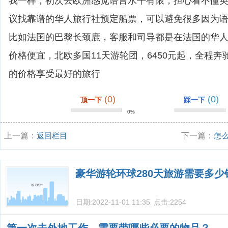
我一样，初次去欧洲感觉语言水平有限，担心看不懂
议找靠谱的华人旅行社预定船票，可以避免很多因为
比如法国的巴黎长颈鹿，客服和司导都是在法国的华
价格便宜，北欧多国11天游轮团，6450元起，全程奔
的价格享受最好的旅行
(0)
(0)
顶一下
踩一下
0%
上一篇：
返回栏目
下一篇：
怎
豪华游轮环球280天旅游需要多少
日期:
2022-11-01 11:35
点击:
2254