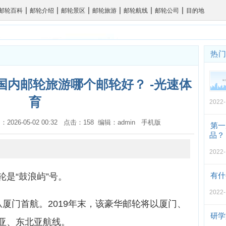
|
|
|
|
|
|
邮轮百科
邮轮介绍
邮轮景区
邮轮旅游
邮轮航线
邮轮公司
目的地
热
国内邮轮旅游哪个邮轮好？ -光速体
育
2022-
：2026-05-02 00:32 点击：158 编辑：admin
手机版
第一
品？
2022-
有什
是“鼓浪屿”号。
2022-
”号从厦门首航。2019年末，该豪华邮轮将以厦门、
研学
亚、东北亚航线。