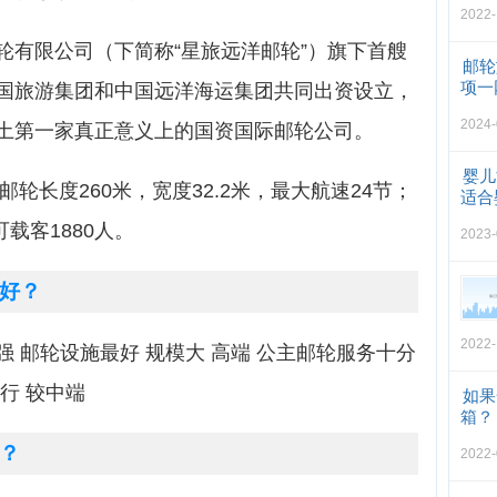
2022-
轮有限公司（下简称“星旅远洋邮轮”）旗下首艘
邮轮
项一
国旅游集团和中国远洋海运集团共同出资设立，
2024-
土第一家真正意义上的国资国际邮轮公司。
婴儿
邮轮长度260米，宽度32.2米，最大航速24节；
适合
可载客1880人。
2023-
好？
2022-
 邮轮设施最好 规模大 高端 公主邮轮服务十分
行 较中端
如果
箱？
？
2022-