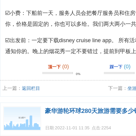
☑️小费：下船前一天，服务人员会把餐厅服务员和住
你，价格是固定的，你也可以多给。我们两大两小一共是
☑️出发前：一定要下载disney cruise line app。 
通知你的。晚上的烟花秀一定不要错过，提前到甲板
(0)
(0)
顶一下
踩一下
0%
上一篇：
返回栏目
下一篇：
坐
豪华游轮环球280天旅游需要多少
日期:
2022-11-01 11:35
点击:
2254