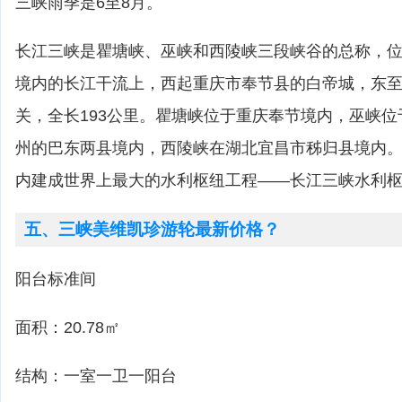
三峡雨季是6至8月。
长江三峡是瞿塘峡、巫峡和西陵峡三段峡谷的总称，
境内的长江干流上，西起重庆市奉节县的白帝城，东
关，全长193公里。瞿塘峡位于重庆奉节境内，巫峡
州的巴东两县境内，西陵峡在湖北宜昌市秭归县境内
内建成世界上最大的水利枢纽工程——长江三峡水利
五、三峡美维凯珍游轮最新价格？
阳台标准间
面积：20.78㎡
结构：一室一卫一阳台