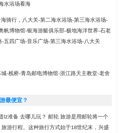
-海水浴场看海
沿海骑行，八大关-第二海水浴场-第三海水浴场-
-奥帆博物馆-银海游艇俱乐部-极地海洋世界-石老
路-五四广场-音乐广场-第三海水浴场-八大关
幕城-栈桥-青岛邮电博物馆-浙江路天主教堂-老舍
游最便宜？
lz准备 去哪儿玩？ 邮轮 旅游是用邮轮将一个
 旅游行程。这种旅行方式始于18世纪末，兴盛