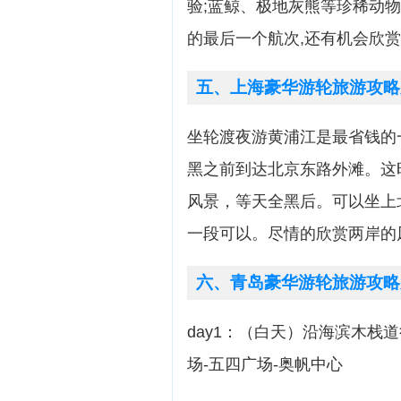
验;蓝鲸、极地灰熊等珍稀动
的最后一个航次,还有机会欣
五、上海豪华游轮旅游攻略
坐轮渡夜游黄浦江是最省钱的
黑之前到达北京东路外滩。这
风景，等天全黑后。可以坐上
一段可以。尽情的欣赏两岸的
六、青岛豪华游轮旅游攻略
day1：（白天）沿海滨木栈
场-五四广场-奥帆中心