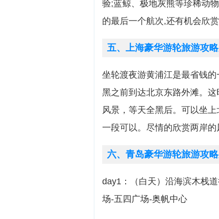
验;蓝鲸、极地灰熊等珍稀动
的最后一个航次,还有机会欣
五、上海豪华游轮旅游攻略
坐轮渡夜游黄浦江是最省钱的
黑之前到达北京东路外滩。这
风景，等天全黑后。可以坐上
一段可以。尽情的欣赏两岸的
六、青岛豪华游轮旅游攻略
day1：（白天）沿海滨木栈
场-五四广场-奥帆中心