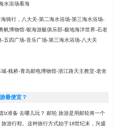
-海水浴场看海
沿海骑行，八大关-第二海水浴场-第三海水浴场-
-奥帆博物馆-银海游艇俱乐部-极地海洋世界-石老
路-五四广场-音乐广场-第三海水浴场-八大关
幕城-栈桥-青岛邮电博物馆-浙江路天主教堂-老舍
游最便宜？
lz准备 去哪儿玩？ 邮轮 旅游是用邮轮将一个
 旅游行程。这种旅行方式始于18世纪末，兴盛