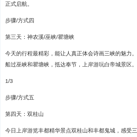
正式启航。
步骤/方式四
第三天：神农溪/巫峡/瞿塘峡
今天的行程最精彩，能让人真正体会诗画三峡的魅力
船过巫峡和瞿塘峡，抵达奉节，上岸游玩白帝城景区
1/3
步骤/方式五
第四天：双桂山
今日上岸游览丰都精华景点双桂山和丰都鬼城，感受