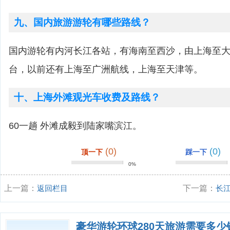
九、国内旅游游轮有哪些路线？
国内游轮有内河长江各站，有海南至西沙，由上海至
台，以前还有上海至广洲航线，上海至天津等。
十、上海外滩观光车收费及路线？
60一趟 外滩成毅到陆家嘴滨江。
(0)
(0)
顶一下
踩一下
0%
上一篇：
返回栏目
下一篇：
长
纪游轮和黄金
豪华游轮环球280天旅游需要多少