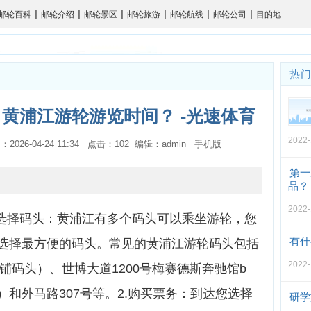
|
|
|
|
|
|
邮轮百科
邮轮介绍
邮轮景区
邮轮旅游
邮轮航线
邮轮公司
目的地
热
 黄浦江游轮游览时间？ -光速体育
2022-
：2026-04-24 11:34 点击：102 编辑：admin
手机版
第一
品？
2022-
.选择码头：黄浦江有多个码头可以乘坐游轮，您
有什
选择最方便的码头。常见的黄浦江游轮码头包括
2022-
六铺码头）、世博大道1200号梅赛德斯奔驰馆b
和外马路307号等。2.购买票务：到达您选择
研学