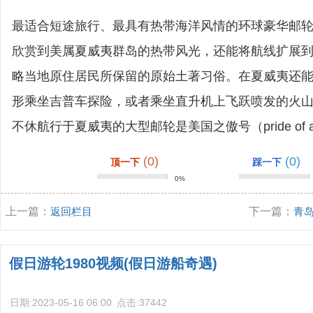
最适合短途旅行、最具有热带海洋风情的环球豪华邮
欣赏到美属夏威夷群岛的热带风光，还能将航线扩展
略当地原住居民所保留的原始土著习俗。在夏威夷还
形乘坐吉普车探险，或者乘坐直升机上飞跃喷发的火
不休航行于夏威夷的大型邮轮是美国之傲号（pride of am
(0)
(0)
顶一下
踩一下
0%
上一篇：
返回栏目
下一篇：
青
假日游轮1980视频(假日游船奇遇)
日期:
2023-05-16 06:00
点击:
37442