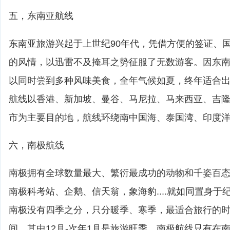
五，东南亚航线
东南亚旅游兴起于上世纪90年代，凭借方便的签证、
的风情，以迅雷不及掩耳之势征服了无数游客。因东
以同时尝到多种风味美食，全年气候如夏，终年适合
航线以香港、新加坡、曼谷、马尼拉、马来西亚、吉
市为主要目的地，航线环绕南中国海、泰国湾、印度
六，南极航线
南极拥有全球数量最大、繁衍最成功的动物和千姿百
南极科考站、企鹅、信天翁，象海豹....就如同置身
南极没有四季之分，只分暖季、寒季，最适合旅行的时间
间。其中12月-次年1月是旅游旺季。南极航线只有在南