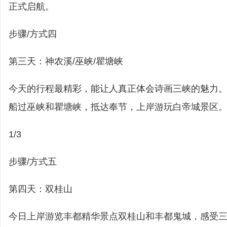
正式启航。
步骤/方式四
第三天：神农溪/巫峡/瞿塘峡
今天的行程最精彩，能让人真正体会诗画三峡的魅力
船过巫峡和瞿塘峡，抵达奉节，上岸游玩白帝城景区
1/3
步骤/方式五
第四天：双桂山
今日上岸游览丰都精华景点双桂山和丰都鬼城，感受