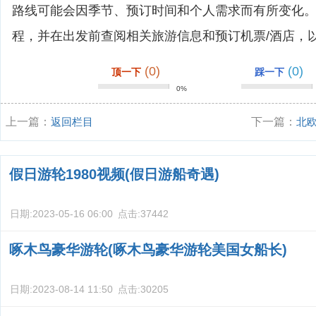
路线可能会因季节、预订时间和个人需求而有所变化
程，并在出发前查阅相关旅游信息和预订机票/酒店，
(0)
(0)
顶一下
踩一下
0%
上一篇：
返回栏目
下一篇：
北
假日游轮1980视频(假日游船奇遇)
日期:
2023-05-16 06:00
点击:
37442
啄木鸟豪华游轮(啄木鸟豪华游轮美国女船长)
日期:
2023-08-14 11:50
点击:
30205