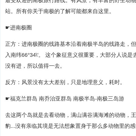
最受欢迎的南极旅行路线。有风景，有丰富的野生动
站。所有你关于南极的了解可能都来自这里。
☛进南极圈
正方：进南极圈的线路基本沿着南极半岛的线路走，
入南纬66°34\'。 这个象征意义很重要，大部分人说
没有进，所以值得一去。
反方：风景没有太大差别，只是地理意义，耗时。
☛福克兰群岛 南乔治亚群岛 南极半岛-南极三岛游
去这两个岛就是去看动物，满山满谷满海滩的动物，
豹...没有亲临其境是无法想象置身于那么多动物里的