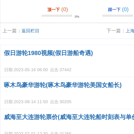
(0)
(0)
顶一下
踩一下
0%
上一篇：
返回栏目
下一篇：
上
假日游轮1980视频(假日游船奇遇)
日期:
2023-05-16 06:00
点击:
37442
啄木鸟豪华游轮(啄木鸟豪华游轮美国女船长)
日期:
2023-08-14 11:50
点击:
30205
威海至大连游轮票价(威海至大连轮船时刻表与单
日期:
2023-07-01 12:30
点击:
21265