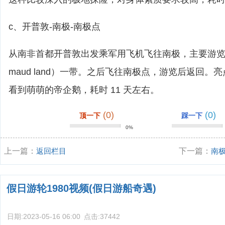
c、开普敦-南极-南极点
从南非首都开普敦出发乘军用飞机飞往南极，主要游览毛
maud land）一带。之后飞往南极点，游览后返回。
看到萌萌的帝企鹅，耗时 11 天左右。
(0)
(0)
顶一下
踩一下
0%
上一篇：
返回栏目
下一篇：
南
假日游轮1980视频(假日游船奇遇)
日期:
2023-05-16 06:00
点击:
37442