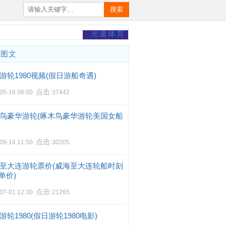
搜索
光速体育
门图文
游轮1980视频(假日游船奇遇)
点击:
05-16 06:00
37442
鸟豪华游轮(啄木鸟豪华游轮美国女船
点击:
08-14 11:50
30205
至大连游轮票价(威海至大连轮船时刻
单价)
点击:
07-01 12:30
21265
游轮1980(假日游轮1980电影)