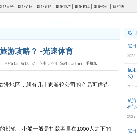
|
|
|
|
|
|
邮轮百科
邮轮介绍
邮轮景区
邮轮旅游
邮轮航线
邮轮公司
目的地
热
假日
旅游攻略？ -光速体育
2023-
：2026-05-06 00:57 点击：244 编辑：admin
手机版
啄木
长)
欧洲地区，就有几十家游轮公司的产品可供选
2023-
威海
表与
2023-
上的邮轮，小船一般是指载客量在1000人之下的
假日