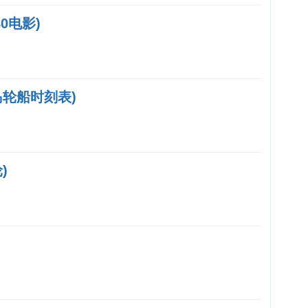
0电影)
轮船时刻表)
)