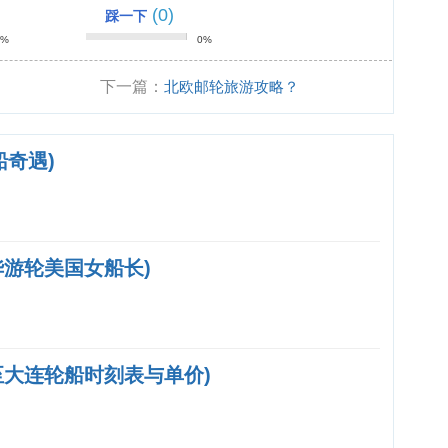
(0)
踩一下
0%
0%
下一篇：
北欧邮轮旅游攻略？
船奇遇)
华游轮美国女船长)
至大连轮船时刻表与单价)