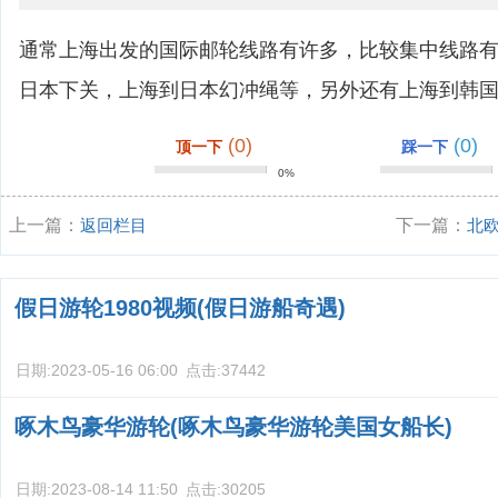
通常上海出发的国际邮轮线路有许多，比较集中线路
日本下关，上海到日本幻冲绳等，另外还有上海到韩
(0)
(0)
顶一下
踩一下
0%
上一篇：
返回栏目
下一篇：
北
假日游轮1980视频(假日游船奇遇)
日期:
2023-05-16 06:00
点击:
37442
啄木鸟豪华游轮(啄木鸟豪华游轮美国女船长)
日期:
2023-08-14 11:50
点击:
30205