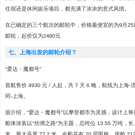
住宿还是休闲娱乐项目，都充满了浓浓的意式风情。
在已确定的三个航次的邮轮中，价格最便宜的为9月2
邮轮，起价仅为2480元
七、上海出发的邮轮介绍？
“爱达・魔都号”
首航售价 4930 元 / 人起，共 7 天 6 晚，航线为上
冈-上海。
据介绍，“爱达・魔都号”以摩登都市为灵感，设计上
船体涂装以“丝绸之路”为主题，总吨位 13.55 万吨，长 32
米，最大高度 72.2 米。全船共有 20 层甲板，房舱 212