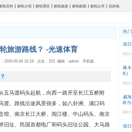
|
|
|
|
|
|
邮轮百科
邮轮介绍
邮轮景区
邮轮旅游
邮轮航线
邮轮公司
目的地
热
假日
轮旅游路线？ -光速体育
2023-
：2026-05-04 16:19 点击：253 编辑：admin
手机版
啄木
长)
？
2023-
从五马渡码头起航，向西一路开至长江五桥附
威海
表与
马渡。路线沿途风景很多，如八卦洲、浦口码
2023-
念馆、南京长江大桥、阅江楼、中山码头、南京
桥旧址、民国首都电厂和码头旧址公园、大马路
假日