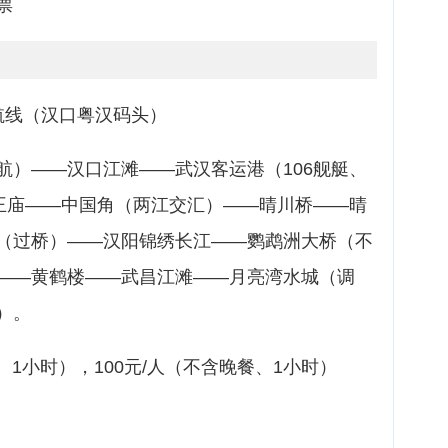
票
航线（汉口粤汉码头）
航）——汉口江滩——武汉客运港（106舰艇、
龙王庙——中国角（两江交汇）——晴川桥——晴
（过桥）——汉阳锦绣长江——鹦鹉洲大桥（不
——黄鹤楼——武昌江滩——月亮湾水城（调
）。
、1小时），100元/人（不含晚餐、1小时）