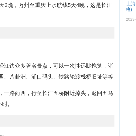
上海
天3晚，万州至重庆上水航线5天4晚，这是长江
格)
2023-
经江边众多著名景点，可以一次性远眺饱览，诸
园、八卦洲、浦口码头、铁路轮渡栈桥旧址等等
，一路向西，行至长江五桥附近掉头，返回五马
小时。