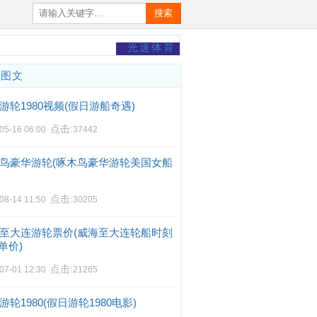
搜索
光速体育
门图文
游轮1980视频(假日游船奇遇)
点击:
05-16 06:00
37442
鸟豪华游轮(啄木鸟豪华游轮美国女船
点击:
08-14 11:50
30205
至大连游轮票价(威海至大连轮船时刻
单价)
点击:
07-01 12:30
21265
游轮1980(假日游轮1980电影)