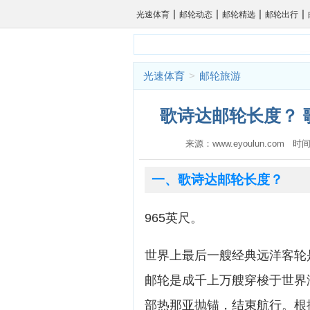
|
|
|
|
光速体育
邮轮动态
邮轮精选
邮轮出行
光速体育
>
邮轮旅游
歌诗达邮轮长度？ 
来源：www.eyoulun.com 时间
一、歌诗达邮轮长度？
965英尺。
世界上最后一艘经典远洋客轮
邮轮是成千上万艘穿梭于世界
部热那亚抛锚，结束航行。根