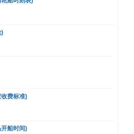
轮船时刻表)
)
收费标准)
开船时间)