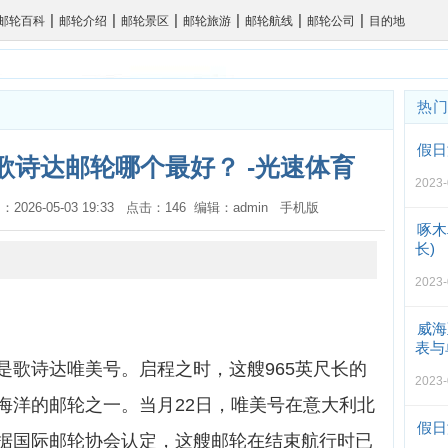
|
|
|
|
|
|
邮轮百科
邮轮介绍
邮轮景区
邮轮旅游
邮轮航线
邮轮公司
目的地
热
假日
歌诗达邮轮哪个最好？ -光速体育
2023-
：2026-05-03 19:33 点击：146 编辑：admin
手机版
啄木
长)
2023-
威海
表与
是歌诗达唯美号。启程之时，这艘965英尺长的
2023-
海洋的邮轮之一。当月22日，唯美号在意大利北
假日
据国际邮轮协会认定，这艘邮轮在结束航行时已