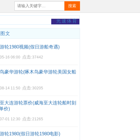
搜索
光速体育
门图文
游轮1980视频(假日游船奇遇)
点击:
05-16 06:00
37442
鸟豪华游轮(啄木鸟豪华游轮美国女船
点击:
08-14 11:50
30205
至大连游轮票价(威海至大连轮船时刻
单价)
点击:
07-01 12:30
21265
游轮1980(假日游轮1980电影)