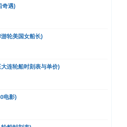
船奇遇)
华游轮美国女船长)
至大连轮船时刻表与单价)
0电影)