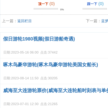
(0)
(0)
顶一下
踩一下
0%
上一篇：
返回栏目
下一篇：
蓝
什么邮轮最好
假日游轮1980视频(假日游船奇遇)
日期:
2023-05-16 06:00
点击:
37442
啄木鸟豪华游轮(啄木鸟豪华游轮美国女船长)
日期:
2023-08-14 11:50
点击:
30205
威海至大连游轮票价(威海至大连轮船时刻表与单
日期:
2023-07-01 12:30
点击:
21265