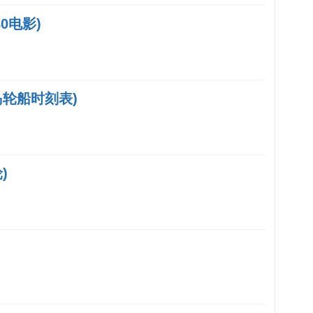
0电影)
轮船时刻表)
)