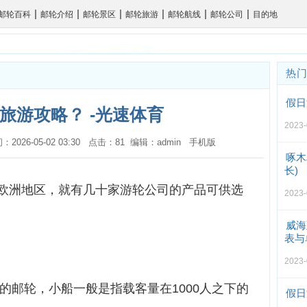
|
|
|
|
|
|
邮轮百科
邮轮介绍
邮轮景区
邮轮旅游
邮轮航线
邮轮公司
目的地
热
假日
旅游攻略？ -光速体育
2023-
间：2026-05-02 03:30 点击：81 编辑：admin
手机版
啄木
长)
欧洲地区，就有几十家游轮公司的产品可供选
2023-
威海
表与
2023-
上的邮轮，小船一般是指载客量在1000人之下的
假日