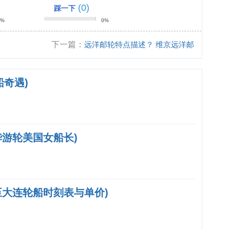
(0)
踩一下
0%
0%
下一篇：
远洋邮轮特点描述？ 维京远洋邮
轮介绍？
船奇遇)
华游轮美国女船长)
至大连轮船时刻表与单价)