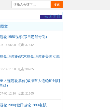
搜索
光速体育
门图文
游轮1980视频(假日游船奇遇)
点击:
05-16 06:00
37442
鸟豪华游轮(啄木鸟豪华游轮美国女船
点击:
08-14 11:50
30205
至大连游轮票价(威海至大连轮船时刻
单价)
点击:
07-01 12:30
21265
游轮1980(假日游轮1980电影)