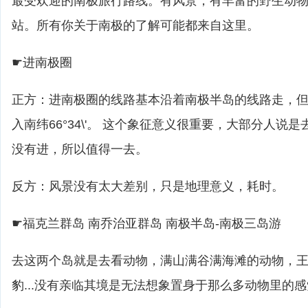
最受欢迎的南极旅行路线。有风景，有丰富的野生动
站。所有你关于南极的了解可能都来自这里。
☛进南极圈
正方：进南极圈的线路基本沿着南极半岛的线路走，
入南纬66°34\'。 这个象征意义很重要，大部分人说
没有进，所以值得一去。
反方：风景没有太大差别，只是地理意义，耗时。
☛福克兰群岛 南乔治亚群岛 南极半岛-南极三岛游
去这两个岛就是去看动物，满山满谷满海滩的动物，
豹...没有亲临其境是无法想象置身于那么多动物里的