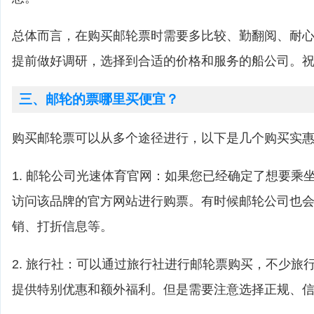
总体而言，在购买邮轮票时需要多比较、勤翻阅、耐
提前做好调研，选择到合适的价格和服务的船公司。
三、邮轮的票哪里买便宜？
购买邮轮票可以从多个途径进行，以下是几个购买实
1. 邮轮公司光速体育官网：如果您已经确定了想要乘
访问该品牌的官方网站进行购票。有时候邮轮公司也
销、打折信息等。
2. 旅行社：可以通过旅行社进行邮轮票购买，不少旅
提供特别优惠和额外福利。但是需要注意选择正规、