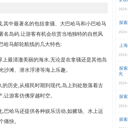
2024-
探索
成,其中最著名的包括拿骚、大巴哈马和小巴哈马
2024-
著名岛屿,让游客有机会欣赏当地独特的自然风
巴哈马邮轮航线的几大特色:
上海
2024-
界上最清澈美丽的海水,无论是在拿骚还是其他岛
探索
阳光沙滩、潜水浮潜等海上乐趣。
光
2024-
久的历史,从殖民时期到现代,岛上到处散落着古
产,让游客仿佛穿越时空。
探索
2024-
化,巴哈马还提供各种娱乐活动,如赌场、水上运
探索
个痛快。