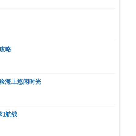
攻略
体验海上悠闲时光
幻航线