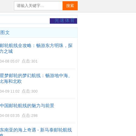
搜索
光速体育
门图文
邮轮航线全攻略：畅游东方明珠，探
力之城
点击:
04-08 05:07
301
星梦邮轮的梦幻航线：畅游地中海、
比海和北欧
点击:
04-09 11:02
300
中国邮轮航线的魅力与前景
点击:
04-08 03:35
298
东南亚的海上奇遇 - 新马泰邮轮航线
略