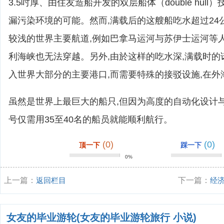
3.5吋厚、由住友造船开发的双层船体（double hull
漏污染环境的可能。然而,满载后的这艘船吃水超过24
较浅的世界主要航道,例如巴拿马运河与苏伊士运河等
利海峡也无法穿越。另外,由於这样的吃水深,满载时的
入世界大部分的主要港口,而需要特殊的接驳设施,在外
虽然是世界上最巨大的船只,但因为高度的自动化设计
号仅需用35至40名的船员就能顺利航行。
(0)
(0)
顶一下
踩一下
0%
上一篇：
返回栏目
下一篇：
经
女友的毕业游轮(女友的毕业游轮旅行 小说)