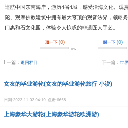
巡航中国东南海岸，游历4省4城，感受沿海文化。观
陀、观摩佛教建筑中拥有最大穹顶的观音法界，领略
门惠和石文化园，体验令人惊叹的非遗匠人手艺。
(0)
(0)
顶一下
踩一下
0%
上一篇：
返回栏目
下一篇：
世
少大？
女友的毕业游轮(女友的毕业游轮旅行 小说)
日期:
2022-11-02 04:10
点击:
6668
上海豪华大游轮(上海豪华游轮欧洲游)