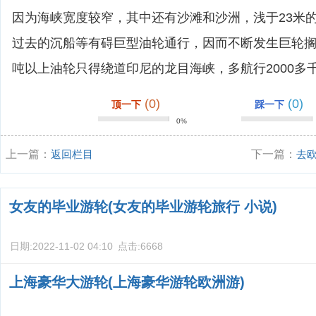
因为海峡宽度较窄，其中还有沙滩和沙洲，浅于23米的
过去的沉船等有碍巨型油轮通行，因而不断发生巨轮搁
吨以上油轮只得绕道印尼的龙目海峡，多航行2000多
(0)
(0)
顶一下
踩一下
0%
上一篇：
返回栏目
下一篇：
去
女友的毕业游轮(女友的毕业游轮旅行 小说)
日期:
2022-11-02 04:10
点击:
6668
上海豪华大游轮(上海豪华游轮欧洲游)