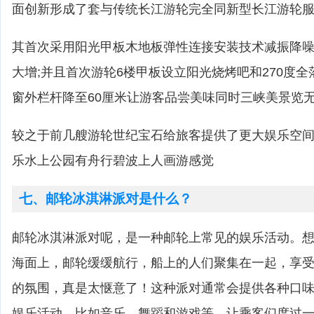
面创新形成了套与传统长江游轮完全同新型长江游轮
其首次采用阳光甲板木地板弹性连接安装技术减振降
大增;并且首次游轮6楼甲板设立阳光烧烤吧和270度
窗外栏杆降至60厘米让游客品尝美味同时三峡美景览
较之于前几艘游轮世纪宝石给旅客提供了更大娱乐空
乐水上公园有舟行碧波上人画游感觉
七、邮轮冰淇淋派对是什么？
邮轮冰淇淋派对呢，是一种邮轮上常见的娱乐活动。
海面上，邮轮缓缓航行，船上的人们聚集在一起，享
的氛围，真是太惬意了！这种派对通常会提供各种口
娱乐活动，比如音乐、舞蹈和游戏等，让乘客们度过