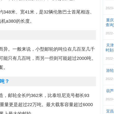
2023-
348米、宽41米，是32辆伦敦巴士首尾相连、
重庆
机a380的长度。
查询
2022-
天津
而异。一般来说，小型邮轮的吨位在几百至几千
时刻
可能只有几百吨，而另一些则可能超过2000吨。
2022-
案。
游轮
2022-
吨？
葫芦
，邮轮全长约362米，比泰坦尼克号都长93
2023-
重量更是超过22万吨。最大载客容量超过6000
宜昌
世界上最大的邮轮。