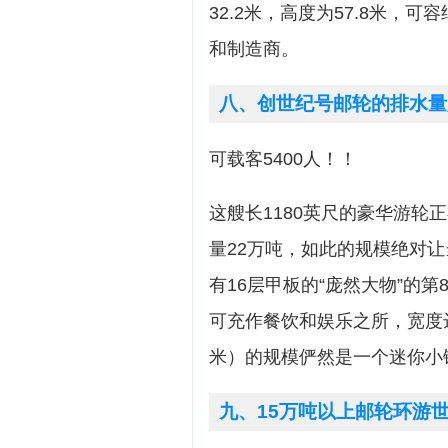
32.2米，高度为57.8米，
和制造商。
八、创世纪号邮轮的排水量
可载客5400人！！
这艘长1180英尺的豪华游轮
量22万吨，如此的规模绝对
有16层甲板的“庞然大物”的
可充作餐饮和娱乐之所，宽度达到
米）的规模俨然是一个迷你小
九、15万吨以上邮轮环游