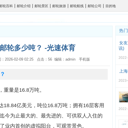
|
|
|
|
|
|
邮轮百科
邮轮介绍
邮轮景区
邮轮旅游
邮轮航线
邮轮公司
目的地
热
女友
邮轮多少吨？ -光速体育
说)
2022-
间：2026-02-09 02:25 点击：56 编辑：admin
手机版
上海
？
2023-
重量是16.8万吨。
8.84亿美元，吨位16.8万吨；拥有16层客用
2022-
备了迄今为止最大的、最先进的、可供双人入住的
计了业内首创的虚拟阳台，可观赏景色。