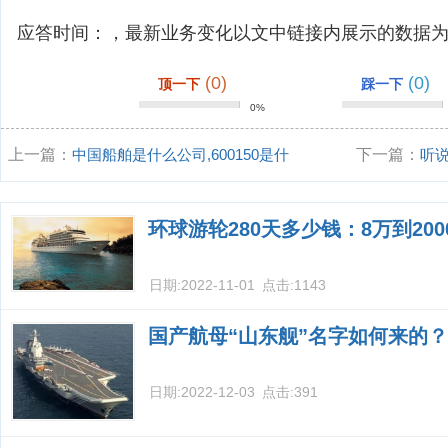
应答时间：，最新业务变化以文中链接内展示的数据
(0)
(0)
顶一下
踩一下
0%
上一篇：
中国船舶是什么公司,600150是什
下一篇：
听说
么公司
天津首航之旅
环球游轮280天多少钱：8万到20
日期:
2022-11-01
点击:
1143
国产航母“山东舰”名字如何来的？
日期:
2022-12-03
点击:
391