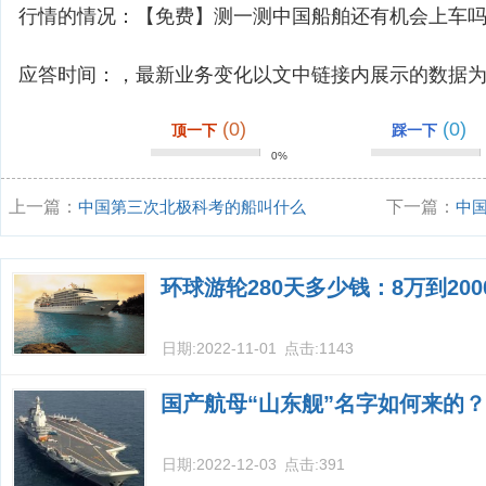
行情的情况：【免费】测一测中国船舶还有机会上车
应答时间：，最新业务变化以文中链接内展示的数据
(0)
(0)
顶一下
踩一下
0%
上一篇：
中国第三次北极科考的船叫什么
下一篇：
中
啊?
光，距离海试
环球游轮280天多少钱：8万到20
日期:
2022-11-01
点击:
1143
国产航母“山东舰”名字如何来的？
日期:
2022-12-03
点击:
391