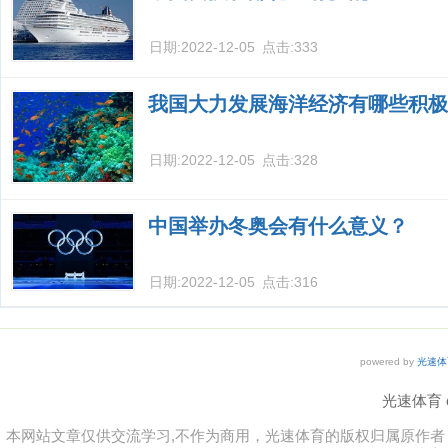
日期:
2022-12-05
点击:
333
我国大力发展海洋经济有哪些积极
日期:
2022-12-05
点击:
328
中国举办冬奥会有什么意义？
日期:
2022-12-05
点击:
316
powered by
光速体
光速体育 co
本网站文章仅供交流学习,不作为商用，光速体育的版权归属原作