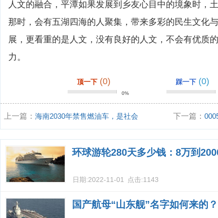
人文的融合，平潭如果发展到乡友心目中的境象时，
那时，会有五湖四海的人聚集，带来多彩的民生文化
展，更看重的是人文，没有良好的人文，不会有优质
力。
(0)
(0)
顶一下
踩一下
0%
上一篇：
海南2030年禁售燃油车，是社会
下一篇：
00
发展的必然趋势吗
环球游轮280天多少钱：8万到20
日期:
2022-11-01
点击:
1143
国产航母“山东舰”名字如何来的？