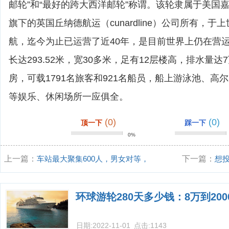
邮轮”和“最好的跨大西洋邮轮”称谓。该轮隶属于美国嘉年华
旗下的英国丘纳德航运（cunardline）公司所有，于
航，迄今为止已运营了近40年，是目前世界上仍在营
长达293.52米，宽30多米，足有12层楼高，排水量达
房，可载1791名旅客和921名船员，船上游泳池、高
等娱乐、休闲场所一应俱全。
(0)
(0)
顶一下
踩一下
0%
上一篇：
车站最大聚集600人，男女对等，
下一篇：
想
该设置多少卫生
发展规划，但
环球游轮280天多少钱：8万到20
日期:
2022-11-01
点击:
1143