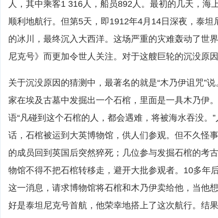
人，其中乘客1 316人，船员892人。最初的几天，
顺利地航行。但第5天，即1912年4月14日深夜，泰
的冰川，最终沉入大西洋。这场严重的灾难轰动了世
尼克号》而更加令世人关注。对于这艘巨轮的沉没原
关于沉没原因的猜测中，最著名的就是“木乃伊诅咒”说。
家在埃及古墓中发掘出一个石棺，里面是一具木乃伊
语“凡碰到这个石棺的人，都会遇难，将被海水吞没。
话，石棺被运到大英博物馆，供人们参观。但不久怪
的成员回到英国后突然猝死；几位参与发掘石棺的考
物馆不得不把石棺转移走，避开大批参观者。10多年
这一消息，请求博物馆将石棺和木乃伊卖给他，当他
好是泰坦尼克号首航，他荣幸地搭上了这次航行。结