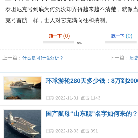
泰坦尼克号到底为何沉没却弄得越来越不清楚，就像
克号首航一样，世人对它充满向往和揣测。
(0)
(0)
顶一下
踩一下
0%
上一篇：
什么是可行性分析？
下一篇：
历
坦尼克号》电
环球游轮280天多少钱：8万到20
日期:
2022-11-01
点击:
1143
国产航母“山东舰”名字如何来的？
日期:
2022-12-03
点击:
391