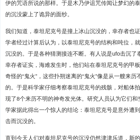
伊的咒语所说的那样。于是木乃伊诅咒传闻让梦幻的
的沉没蒙上了诡异的面纱。
我们知道，泰坦尼克号是撞上冰山沉没的，幸存者也
学者经过计算后认为，以泰坦尼克号的结构和吨位，
沉没的。于是各种猜测接连不断。有人说是ufo击沉了
幸存者证实，海难发生时，他们站在泰坦尼克号的甲
奇怪的“鬼火”，这些扑朔迷离的“鬼火”像是从一艘来历
的。于是科学家仔细考察泰坦尼克号的残骸，对船体拍
现了8个来历不明的神奇发光体。研究人员认为它们和空
学家据此得出一个惊人的结论：泰坦尼克号是意外遭到u
击而沉没的。
直到今天人们对泰坦尼克号的沉没仍然津津乐道，新