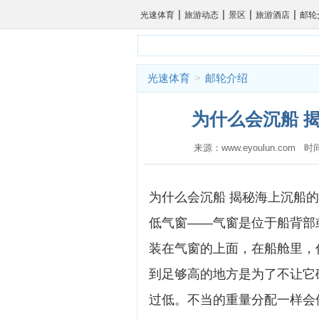
|
|
|
|
光速体育
旅游动态
景区
旅游酒店
邮轮
光速体育
>
邮轮介绍
为什么会沉船 
来源：www.eyoulun.com 
为什么会沉船 揭秘海上沉船
低气窗——气窗是位于船背部
装在气窗的上面，在船舱里，
到足够高的地方是为了不让它
过低。不当的重量分配一样会