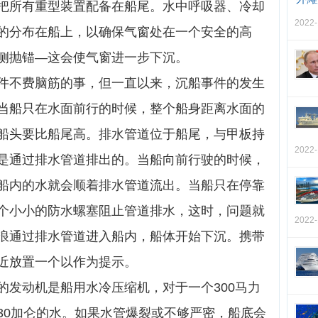
把所有重型装置配备在船尾。水中呼吸器、冷却
2022
的分布在船上，以确保气窗处在一个安全的高
侧抛锚—这会使气窗进一步下沉。
件不费脑筋的事，但一直以来，沉船事件的发生
当船只在水面前行的时候，整个船身距离水面的
船头要比船尾高。排水管道位于船尾，与甲板持
2022
是通过排水管道排出的。当船向前行驶的时候，
船内的水就会顺着排水管道流出。当船只在停靠
个小小的防水螺塞阻止管道排水，这时，问题就
2022
浪通过排水管道进入船内，船体开始下沉。携带
近放置一个以作为提示。
的发动机是船用水冷压缩机，对于一个300马力
30加仑的水。如果水管爆裂或不够严密，船底会