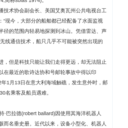
 1974,简称solas 1974)。
播技术协会副会长、美国艾奥瓦州公共电视台工
yes说：“现今，大部分的船舶都已经配备了水面监视
半径的范围内轻易地探测到冰山。凭借雷达、声
现代无线通信技术，船只几乎不可能被突然出现的
进，但是科技只能让我们走得更远，却无法阻止
以在最近的歌诗达协和号邮轮事故中得以印
12年1月13日在意大利海域触礁，发生意外时，邮
致30名乘客及船员遇难。
拉德(robert ballard)因使用其海洋机器人
残骸而名垂史册。近代以来，设备小型化、机器人