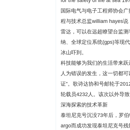
for the safety of life at sea
国际电气与电子工程师协会广
程与技术总监william ha
雷达，可以在远超瞭望台监测
纳、全球定位系统(gps)等
冰山吓到。
科技能够为我们的生活带来跃
人为错误的发生，这一切都可
证”。歌诗达协和号邮轮于20
轮载员4232人。该次以外导
深海探索的技术革新
泰坦尼克号沉没73年后，罗伯特·巴
argo而成功发现泰坦尼克号