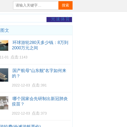
搜索
光速体育
门图文
环球游轮280天多少钱：8万到
2000万元之间
点击:
-11-01
1143
国产航母“山东舰”名字如何来
的？
点击:
2022-12-03
391
哪个国家会先研制出新冠肺炎
疫苗？
点击:
2022-12-03
373
游轮费(外滩游艇票价)