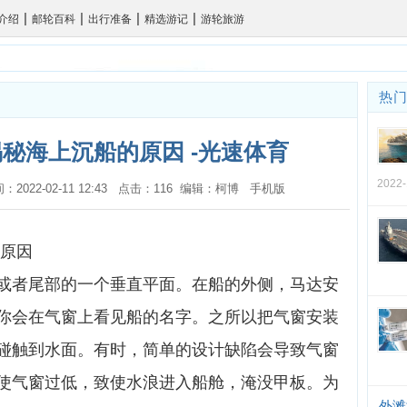
|
|
|
|
介绍
邮轮百科
出行准备
精选游记
游轮旅游
热
揭秘海上沉船的原因 -光速体育
2022
时间：2022-02-11 12:43 点击：116 编辑：柯博
手机版
的原因
或者尾部的一个垂直平面。在船的外侧，马达安
你会在气窗上看见船的名字。之所以把气窗安装
碰触到水面。有时，简单的设计缺陷会导致气窗
使气窗过低，致使水浪进入船舱，淹没甲板。为
外滩