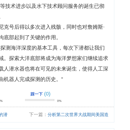
应用等技术进步以及水下技术顾问服务的诞生已彻
。
尼克号后得以多次进入残骸，同时也对詹姆斯·
沟底部起到了关键的作用。
了探测海洋深度的基本工具，每次下潜都让我们
域。探索大洋底部将成为海洋梦想家们继续追求
载人潜水器也将在可见的未来诞生，使得人工深
由机器人完成探测的历史。”
(0)
踩一下
0%
0%
的潜
下一篇：
分析第二次世界大战期间美国造
船业迅速发展的