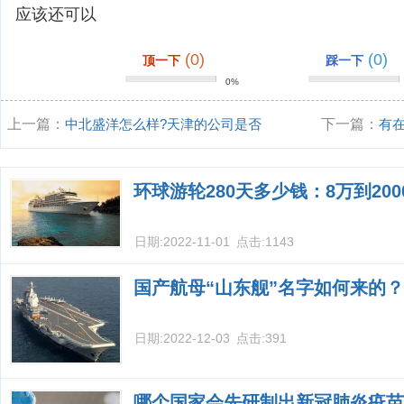
应该还可以
(0)
(0)
顶一下
踩一下
0%
上一篇：
中北盛洋怎么样?天津的公司是否
下一篇：
有
能送到邮轮工作
遇怎么样，真
环球游轮280天多少钱：8万到20
日期:
2022-11-01
点击:
1143
国产航母“山东舰”名字如何来的？
日期:
2022-12-03
点击:
391
哪个国家会先研制出新冠肺炎疫苗