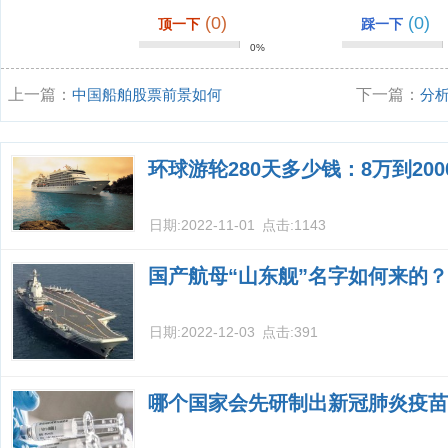
(0)
(0)
顶一下
踩一下
0%
上一篇：
中国船舶股票前景如何
下一篇：
分
环球游轮280天多少钱：8万到20
日期:
2022-11-01
点击:
1143
国产航母“山东舰”名字如何来的？
日期:
2022-12-03
点击:
391
哪个国家会先研制出新冠肺炎疫苗