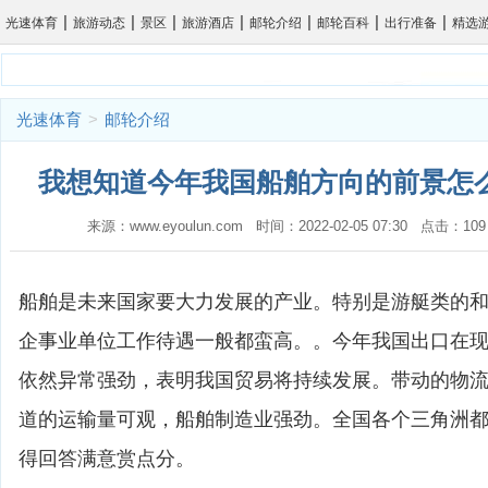
|
|
|
|
|
|
|
光速体育
旅游动态
景区
旅游酒店
邮轮介绍
邮轮百科
出行准备
精选
光速体育
>
邮轮介绍
我想知道今年我国船舶方向的前景怎么
来源：www.eyoulun.com 时间：2022-02-05 07:30 点击
船舶是未来国家要大力发展的产业。特别是游艇类的
企事业单位工作待遇一般都蛮高。。今年我国出口在
依然异常强劲，表明我国贸易将持续发展。带动的物
道的运输量可观，船舶制造业强劲。全国各个三角洲
得回答满意赏点分。